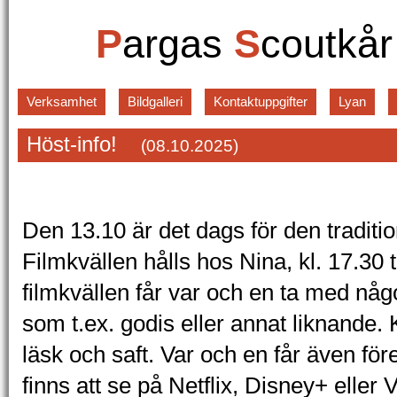
P
argas
S
coutkå
Verksamhet
Bildgalleri
Kontaktuppgifter
Lyan
Höst-info!
(08.10.2025)
Den 13.10 är det dags för den traditio
Filmkvällen hålls hos Nina, kl. 17.30 til
filmkvällen får var och en ta med nå
som t.ex. godis eller annat liknande.
läsk och saft. Var och en får även för
finns att se på Netflix, Disney+ eller