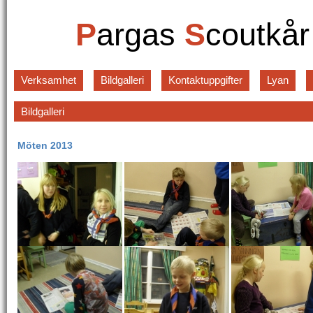
P
argas
S
coutkå
Verksamhet
Bildgalleri
Kontaktuppgifter
Lyan
Bildgalleri
Möten 2013