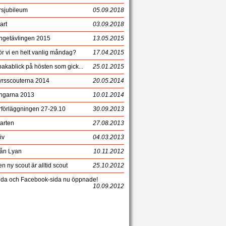
rsjubileum
05.09.2018
art
03.09.2018
ngetävlingen 2015
13.05.2015
r vi en helt vanlig måndag?
17.04.2015
lbakablick på hösten som gick...
25.01.2015
yrsscouterna 2014
20.05.2014
ngarna 2013
10.01.2014
rförläggningen 27-29.10
30.09.2013
arten
27.08.2013
iv
04.03.2013
rån Lyan
10.11.2012
n ny scout är alltid scout
25.10.2012
da och Facebook-sida nu öppnade!
10.09.2012