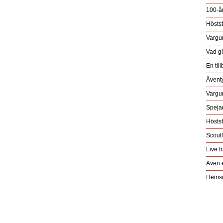
100-å
Höstst
Vargu
Vad gö
En til
Ävent
Vargu
Speja
Höstst
Scoutl
Live f
Även e
Hemsi