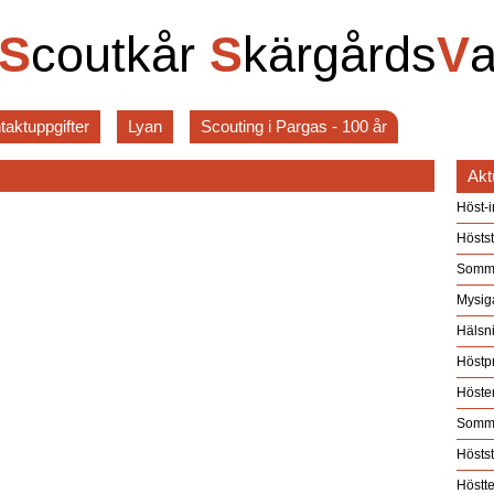
S
coutkår
S
kärgårds
V
taktuppgifter
Lyan
Scouting i Pargas - 100 år
Aktu
Höst-i
Höstst
Somma
Mysiga
Hälsn
Höstp
Höste
Somma
Höstst
Höstt