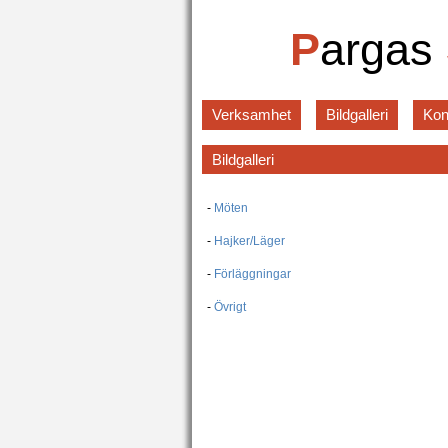
P
argas
Verksamhet
Bildgalleri
Kon
Bildgalleri
-
Möten
-
Hajker/Läger
-
Förläggningar
-
Övrigt