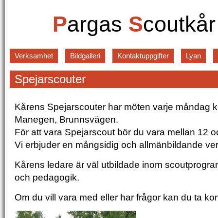
P
argas
S
coutkå
Verksamhet
Bildgalleri
Kontaktuppgifter
Lyan
Spejarscouter
Kårens Spejarscouter har möten varje måndag kl
Manegen, Brunnsvägen.
För att vara Spejarscout bör du vara mellan 12 o
Vi erbjuder en mångsidig och allmänbildande ve
Kårens ledare är väl utbildade inom scoutprogr
och pedagogik.
Om du vill vara med eller har frågor kan du ta kon