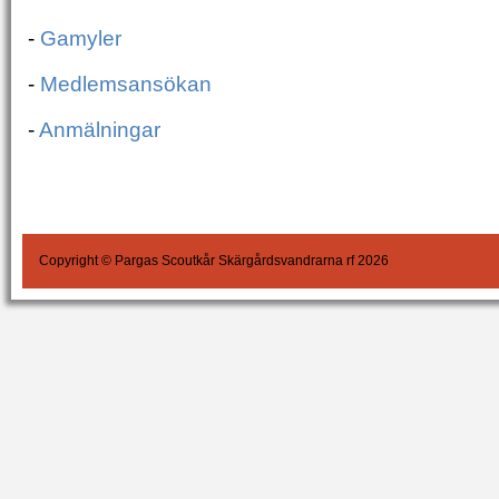
-
Gamyler
-
Medlemsansökan
-
Anmälningar
Copyright © Pargas Scoutkår Skärgårdsvandrarna rf 2026