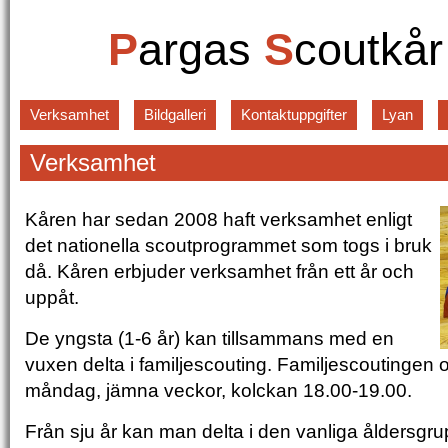
P
argas
S
coutkå
Verksamhet
Bildgalleri
Kontaktuppgifter
Lyan
Verksamhet
Kåren har sedan 2008 haft verksamhet enligt
det nationella scoutprogrammet som togs i bruk
då. Kåren erbjuder verksamhet från ett år och
uppåt.
De yngsta (1-6 år) kan tillsammans med en
vuxen delta i familjescouting. Familjescoutingen
måndag, jämna veckor, kolckan 18.00-19.00.
Från sju år kan man delta i den vanliga åldersg